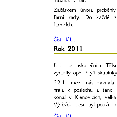
Začátkem února proběhl
farní rady.
Do každé z t
farnících.
Číst dál...
Rok 2011
8.1. se uskutečnila
Třík
vyrazily opět čtyři skupinky
22.1. mezi nás zavítala
hrála k poslechu a tanc
konal v Klenovicích, velk
Výtěžek plesu byl použit n
Číst dál...