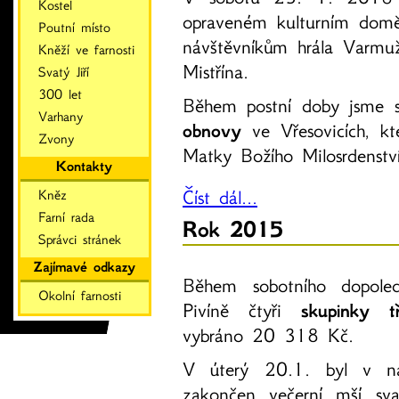
Kostel
opraveném kulturním domě
Poutní místo
návštěvníkům hrála Varmu
Kněží ve farnosti
Mistřína.
Svatý Jiří
300 let
Během postní doby jsme s
Varhany
obnovy
ve Vřesovicích, k
Zvony
Matky Božího Milosrdenstv
Kontakty
Číst dál...
Kněz
Farní rada
Rok 2015
Správci stránek
Zajímavé odkazy
Během sobotního dopol
Okolní farnosti
Pivíně čtyři
skupinky tř
vybráno 20 318 Kč.
V úterý 20.1. byl v na
zakončen večerní mší sv