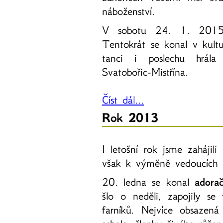
náboženství.
V sobotu 24. 1. 2015
Tentokrát se konal v kul
tanci i poslechu hrál
Svatobořic-Mistřína.
Číst dál...
Rok 2013
I letošní rok jsme zahájili
však k výměně vedoucích 
20. ledna se konal
adorač
šlo o neděli, zapojily se
farníků. Nejvíce obsazená