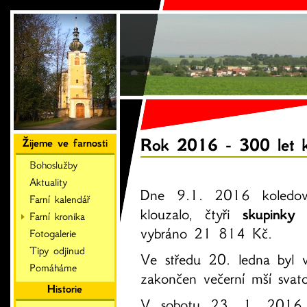
Rok 2016 - 300 let ko
Žijeme ve farnosti
Bohoslužby
Aktuality
Dne 9.1. 2016 koledov
Farní kalendář
klouzalo, čtyři
skupinky 
Farní kronika
vybráno 21 814 Kč.
Fotogalerie
Tipy odjinud
Ve středu 20. ledna byl v
Pomáháme
zakončen večerní mší svat
Historie
V sobotu 23. 1. 2016 s