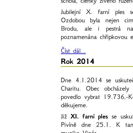
schola, členky živého růžen
Jubilejní X. farní ples
Ozdobou byla nejen cim
Brodu, ale i pestrá na
poznamenána chřipkovou e
Číst dál...
Rok 2014
Dne 4.1.2014 se uskutečn
Charitu. Obec obcházely 
povedlo vybrat 19.736,-K
děkujeme.
Již
XI. farní ples
se usku
Pivíně dne 25.1. K tanc
muzika Vinár.