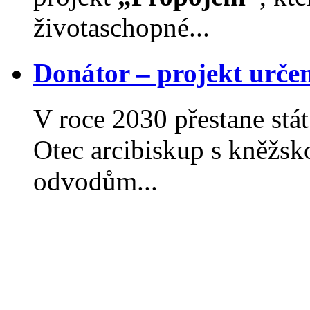
životaschopné...
Donátor – projekt urče
V roce 2030 přestane st
Otec arcibiskup s kněžsk
odvodům...