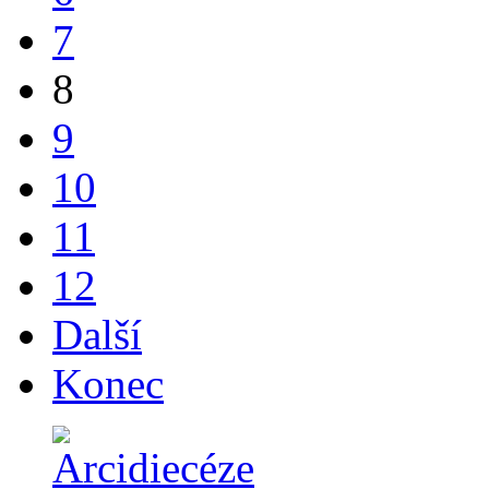
7
8
9
10
11
12
Další
Konec