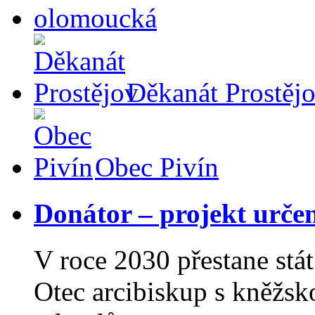
Děkanát Prostěj
Obec Pivín
Donátor – projekt urče
V roce 2030 přestane st
Otec arcibiskup s kněžsk