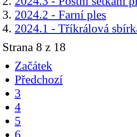
2024.3 - Postní setkání p
2024.2 - Farní ples
2024.1 - Tříkrálová sbírk
Strana 8 z 18
Začátek
Předchozí
3
4
5
6